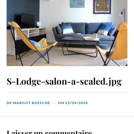
S-Lodge-salon-a-scaled.jpg
DE
MARGOT RUESCHE
ON
23/09/2020
Laisser un commentaire