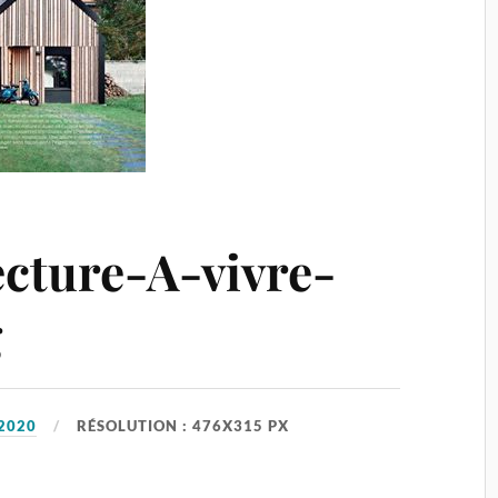
cture-A-vivre-
g
2020
RÉSOLUTION : 476X315 PX